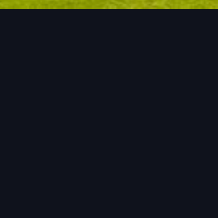
IX Otwarte Mistrzostwa
Europejskiej Stolicy
NW, V Mistrzostwa
Europejskiej Stolicy NW
na tartanie, Festyn
Rodzinny "Zdrowy Styl
Życia"
09 września 2023 - Barlinek