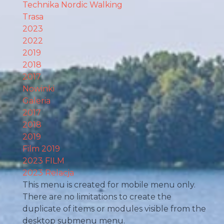
Technika Nordic Walking
Trasa
2023
2022
2019
2018
2017
Nowinki
Galeria
2017
2018
2019
Film 2019
2023 FILM
2023 Relacja
This menu is created for mobile menu only.
There are no limitations to create the
duplicate of items or modules visible from the
desktop submenu menu.