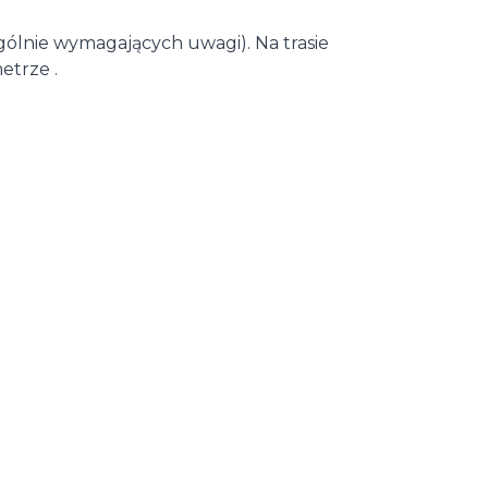
ólnie wymagających uwagi). Na trasie
etrze .