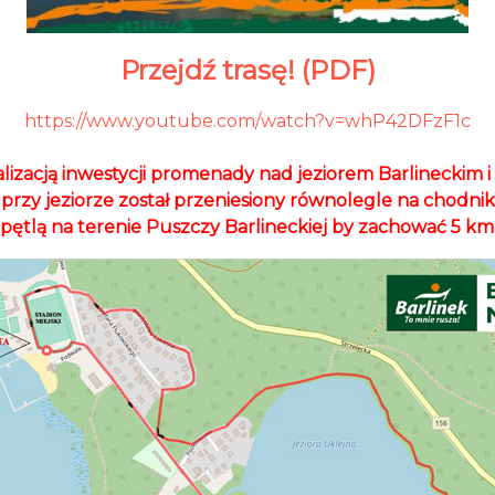
Przejdź trasę! (PDF)
https://www.youtube.com/watch?v=whP42DFzF1c
alizacją inwestycji promenady nad jeziorem Barlinecki
 przy jeziorze został przeniesiony równolegle na chodnik
pętlą na terenie Puszczy Barlineckiej by zachować 5 km 