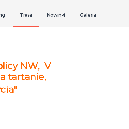
ing
Trasa
Nowinki
Galeria
olicy NW, V
 tartanie,
cia"