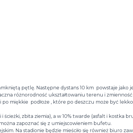
mkniętą pętlę. Następne dystans 10 km powstaje jako jej
czna różnorodność ukształtowaniu terenu i zmienność p
i po miękkie podłoże , które po deszczu może być lekko 
 i ścieżki, zbita ziemia), a w 10% twarde (asfalt i kostka
ę można zapoznać się z umiejscowieniem bufetu.
iejskim. Na stadionie będzie mieściło się również biuro z